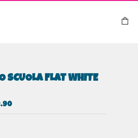
Ca
O SCUOLA FLAT WHITE
O
9.90